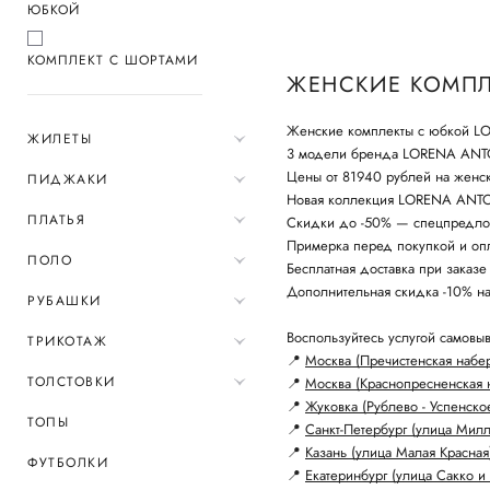
ЮБКОЙ
КОМПЛЕКТ С ШОРТАМИ
ЖЕНСКИЕ КОМПЛ
Женские комплекты с юбкой LO
ЖИЛЕТЫ
3 модели бренда LORENA ANT
Цены от 81940 рублей на женс
ПИДЖАКИ
Новая коллекция LORENA ANTON
ПЛАТЬЯ
Скидки до -50% — спецпредло
Примерка перед покупкой и опл
ПОЛО
Бесплатная доставка при заказе
Дополнительная скидка -10% н
РУБАШКИ
Воспользуйтесь услугой самовыв
ТРИКОТАЖ
📍
Москва (Пречистенская набе
ТОЛСТОВКИ
📍
Москва (Краснопресненская 
📍
Жуковка (Рублево - Успенско
ТОПЫ
📍
Санкт-Петербург (улица Мил
📍
Казань (улица Малая Красная
ФУТБОЛКИ
📍
Екатеринбург (улица Сакко и 