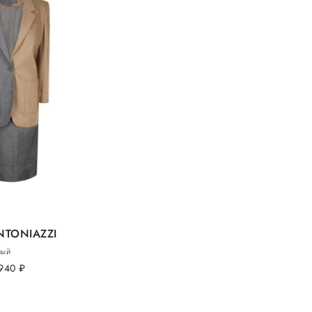
NTONIAZZI
вый
 940
руб.