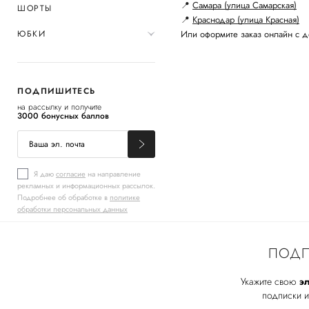
📍
Самара (улица Самарская)
ШОРТЫ
📍
Краснодар (улица Красная)
ЮБКИ
Или оформите заказ онлайн с д
ПОДПИШИТЕСЬ
на рассылку и получите
3000 бонусных баллов
Я даю
согласие
на направление
рекламных и информационных рассылок.
Подробнее об обработке в
политике
обработки персональных данных
ПОДП
Укажите свою
эл
подписки и