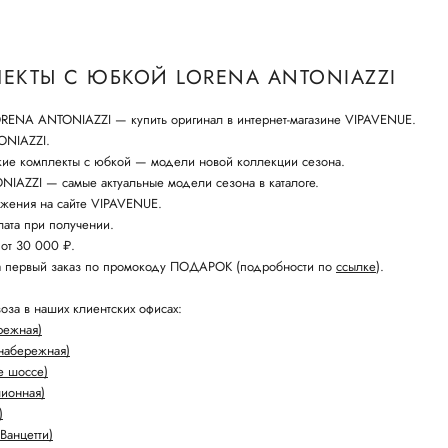
ЕКТЫ С ЮБКОЙ LORENA ANTONIAZZI
RENA ANTONIAZZI — купить оригинал в интернет-магазине VIPAVENUE.
ONIAZZI.
кие комплекты с юбкой — модели новой коллекции сезона.
IAZZI — самые актуальные модели сезона в каталоге.
жения на сайте VIPAVENUE.
ата при получении.
 от 30 000 ₽.
а первый заказ по промокоду ПОДАРОК (подробности по
ссылке
).
оза в наших клиентских офисах:
режная)
набережная)
е шоссе)
лионная)
)
Ванцетти)