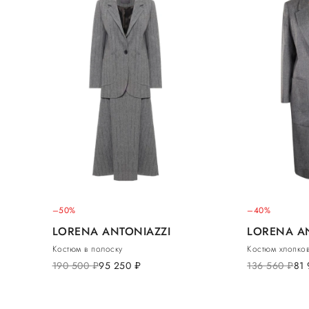
–50%
–40%
LORENA ANTONIAZZI
LORENA A
Костюм в полоску
Костюм хлопко
190 500
руб.
95 250
руб.
136 560
руб.
81