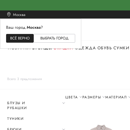
Москва
Ваш город
Москва
?
ЖЕНСКОЕ
МУЖСКОЕ
ДЕТСКОЕ
ВСЁ ВЕРНО
ВЫБРАТЬ ГОРОД
НОВИНКИ
БРЕНДЫ
СКИДКИ
ОДЕЖДА
ОБУВЬ
СУМКИ
Всего 3 предложения
ЦВЕТА
РАЗМЕРЫ
МАТЕРИАЛ
БЛУЗЫ И
РУБАШКИ
ТУНИКИ
БРЮКИ