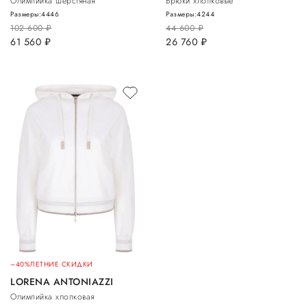
Олимпийка шерстяная
Брюки хлопковые
Размеры:
44
46
Размеры:
42
44
102 600
руб.
44 600
руб.
61 560
руб.
26 760
руб.
–40%
ЛЕТНИЕ СКИДКИ
LORENA ANTONIAZZI
Олимпийка хлопковая