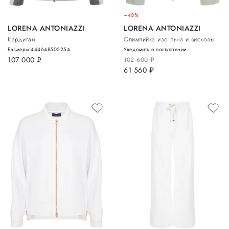
–40%
LORENA ANTONIAZZI
LORENA ANTONIAZZI
Кардиган
Олимпийка изо льна и вискозы
Размеры:
44
46
48
50
52
54
Уведомить о поступлении
107 000
руб.
102 600
руб.
61 560
руб.