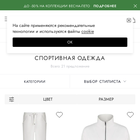
ДО -50% НА КОЛЛЕКЦИИ ВЕСНА-ЛЕТО
ПОДРОБНЕЕ
На сайте применяются
рекомендательные
технологии
и используются файлы
сооkiе
ЖЕНСКОЕ
МУЖСКОЕ
ДЕТСКОЕ
ОК
Главная
Женские бренды
LORENA ANTONIAZZI
Одежда
СПОРТИВНАЯ ОДЕЖДА
Всего 21 предложение
ВЫБОР СТИЛИСТА
КАТЕГОРИИ
ЦВЕТ
РАЗМЕР