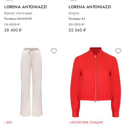
LORENA ANTONIAZZI
LORENA ANTONIAZZI
Брюки хлопковые
Шорты
Размеры:
42
44
46
48
Размеры:
44
76 800
руб.
32 200
руб.
38 400
руб.
22 540
руб.
–30%
–40%
ЛЕТНИЕ СКИДКИ