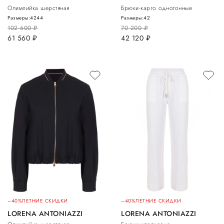
Олимпийка шерстяная
Брюки-карго однотонные
Размеры:
42
44
Размеры:
42
102 600
руб.
70 200
руб.
61 560
руб.
42 120
руб.
–40%
ЛЕТНИЕ СКИДКИ
–40%
ЛЕТНИЕ СКИДКИ
LORENA ANTONIAZZI
LORENA ANTONIAZZI