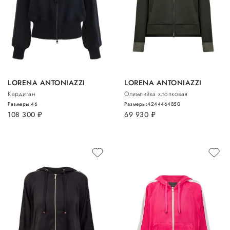
LORENA ANTONIAZZI
LORENA ANTONIAZZI
Кардиган
Олимпийка хлопковая
Размеры:
46
Размеры:
42
44
46
48
50
108 300
руб.
69 930
руб.