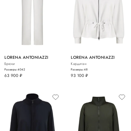
LORENA ANTONIAZZI
LORENA ANTONIAZZI
Брюки
Кардиган
Размеры:
40
42
Размеры:
48
63 900
руб.
93 100
руб.