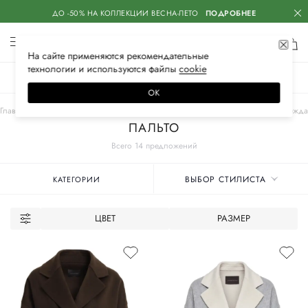
ДО -50% НА КОЛЛЕКЦИИ ВЕСНА-ЛЕТО
ПОДРОБНЕЕ
На сайте применяются
рекомендательные
технологии
и используются файлы
сооkiе
ЖЕНСКОЕ
МУЖСКОЕ
ДЕТСКОЕ
ОК
Главная
Женские бренды
LORENA ANTONIAZZI
Одежда
Верхняя одежда
ПАЛЬТО
Всего 14 предложений
ВЫБОР СТИЛИСТА
КАТЕГОРИИ
ЦВЕТ
РАЗМЕР