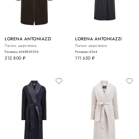
LORENA ANTONIAZZI
LORENA ANTONIAZZI
Пальто шерстяное
Пальто шерстяное
Размеры:
46
48
50
52
54
Размеры:
42
44
212 800
руб.
111 650
руб.