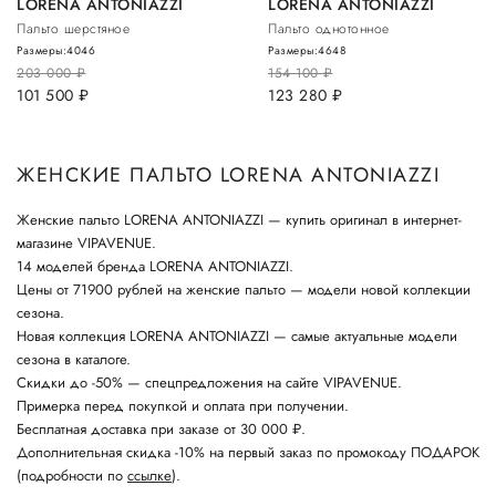
LORENA ANTONIAZZI
LORENA ANTONIAZZI
Пальто шерстяное
Пальто однотонное
Размеры:
40
46
Размеры:
46
48
203 000
руб.
154 100
руб.
101 500
руб.
123 280
руб.
ЖЕНСКИЕ ПАЛЬТО LORENA ANTONIAZZI
Женские пальто LORENA ANTONIAZZI — купить оригинал в интернет-
магазине VIPAVENUE.
14 моделей бренда LORENA ANTONIAZZI.
Цены от 71900 рублей на женские пальто — модели новой коллекции
сезона.
Новая коллекция LORENA ANTONIAZZI — самые актуальные модели
сезона в каталоге.
Скидки до -50% — спецпредложения на сайте VIPAVENUE.
Примерка перед покупкой и оплата при получении.
Бесплатная доставка при заказе от 30 000 ₽.
Дополнительная скидка -10% на первый заказ по промокоду ПОДАРОК
(подробности по
ссылке
).