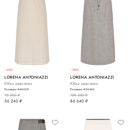
–20%
–20%
LORENA ANTONIAZZI
LORENA ANTONIAZZI
Юбка шерстяная
Юбка шерстяная
Размеры:
44
46
50
Размеры:
42
44
46
70 300
руб.
108 300
руб.
56 240
руб.
86 640
руб.