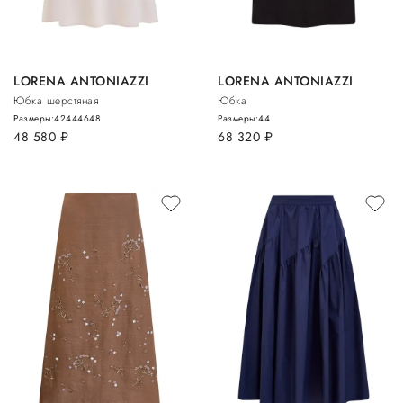
LORENA ANTONIAZZI
LORENA ANTONIAZZI
Юбка шерстяная
Юбка
Размеры:
42
44
46
48
Размеры:
44
48 580
руб.
68 320
руб.