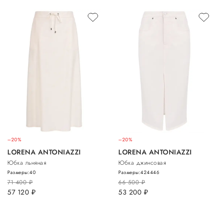
–20%
–20%
LORENA ANTONIAZZI
LORENA ANTONIAZZI
Юбка льняная
Юбка джинсовая
Размеры:
40
Размеры:
42
44
46
71 400
руб.
66 500
руб.
57 120
руб.
53 200
руб.