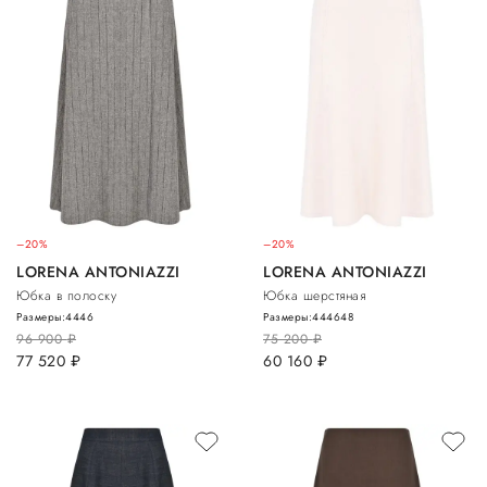
–20%
–20%
LORENA ANTONIAZZI
LORENA ANTONIAZZI
Юбка в полоску
Юбка шерстяная
Размеры:
44
46
Размеры:
44
46
48
96 900
руб.
75 200
руб.
77 520
руб.
60 160
руб.