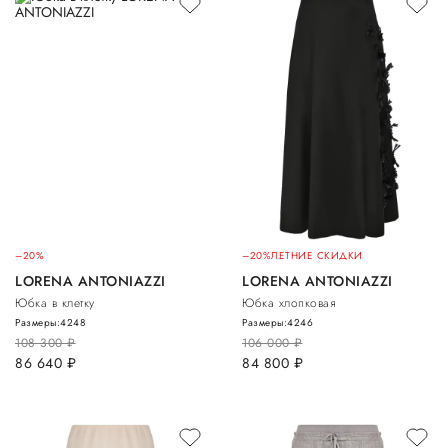
–20%
–20%
ЛЕТНИЕ СКИДКИ
LORENA ANTONIAZZI
LORENA ANTONIAZZI
Юбка в клетку
Юбка хлопковая
Размеры:
42
48
Размеры:
42
46
108 300
руб.
106 000
руб.
86 640
руб.
84 800
руб.