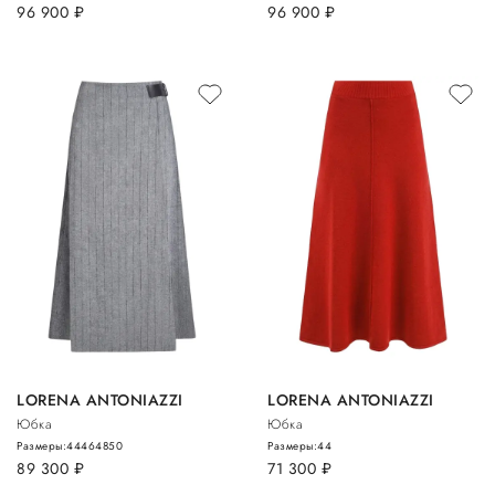
96 900
руб.
96 900
руб.
LORENA ANTONIAZZI
LORENA ANTONIAZZI
Юбка
Юбка
Размеры:
44
46
48
50
Размеры:
44
89 300
руб.
71 300
руб.