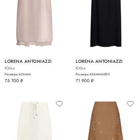
LORENA ANTONIAZZI
LORENA ANTONIAZZI
Юбка
Юбка
Размеры:
42
44
46
Размеры:
40
44
46
48
50
75 700
руб.
71 900
руб.