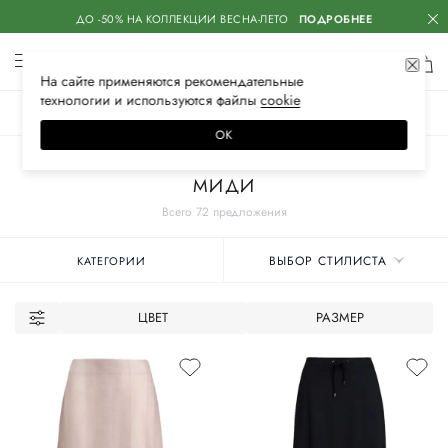
ДО -50% НА КОЛЛЕКЦИИ ВЕСНА-ЛЕТО
ПОДРОБНЕЕ
На сайте применяются
рекомендательные
технологии
и используются файлы
сооkiе
ЖЕНСКОЕ
МУЖСКОЕ
ДЕТСКОЕ
ОК
Главная
Женские бренды
LORENA ANTONIAZZI
Одежда
Юбки
МИДИ
Всего 72 предложения
ВЫБОР СТИЛИСТА
КАТЕГОРИИ
ЦВЕТ
РАЗМЕР