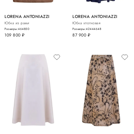
LORENA ANTONIAZZI
LORENA ANTONIAZZI
Юбка из рами
Юбка хлопковая
Размеры:
46
48
50
Размеры:
42
44
46
48
109 800
руб.
87 900
руб.