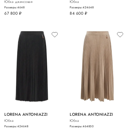
Юбка джинсовая
Юбка
Размеры:
46
48
Размеры:
42
46
48
67 800
руб.
84 600
руб.
LORENA ANTONIAZZI
LORENA ANTONIAZZI
Юбка
Юбка
Размеры:
42
46
48
Размеры:
46
48
50