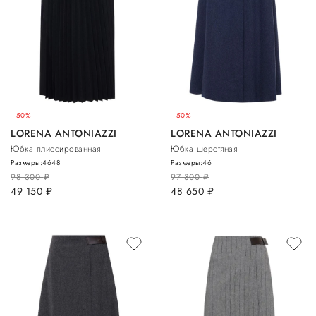
–50%
–50%
LORENA ANTONIAZZI
LORENA ANTONIAZZI
Юбка плиссированная
Юбка шерстяная
Размеры:
46
48
Размеры:
46
98 300
руб.
97 300
руб.
49 150
руб.
48 650
руб.