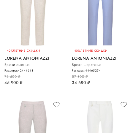
–40%
ЛЕТНИЕ СКИДКИ
–40%
ЛЕТНИЕ СКИДКИ
LORENA ANTONIAZZI
LORENA ANTONIAZZI
Брюки льняные
Брюки шерстяные
Размеры:
42
44
46
48
Размеры:
44
46
52
54
76 500
руб.
57 800
руб.
45 900
руб.
34 680
руб.