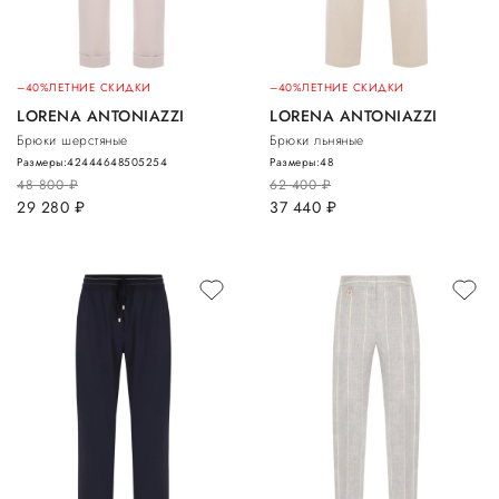
–40%
ЛЕТНИЕ СКИДКИ
–40%
ЛЕТНИЕ СКИДКИ
LORENA ANTONIAZZI
LORENA ANTONIAZZI
Брюки шерстяные
Брюки льняные
Размеры:
42
44
46
48
50
52
54
Размеры:
48
48 800
руб.
62 400
руб.
29 280
руб.
37 440
руб.