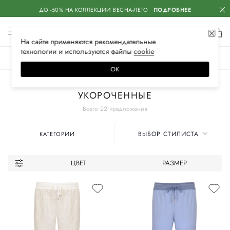
ДО -50% НА КОЛЛЕКЦИИ ВЕСНА-ЛЕТО
ПОДРОБНЕЕ
На сайте применяются
рекомендательные
технологии
и используются файлы
сооkiе
ЖЕНСКОЕ
МУЖСКОЕ
ДЕТСКОЕ
ОК
Главная
Женские бренды
LORENA ANTONIAZZI
Одежда
Брюки
УКОРОЧЕННЫЕ
Всего 22 предложения
ВЫБОР СТИЛИСТА
КАТЕГОРИИ
ЦВЕТ
РАЗМЕР