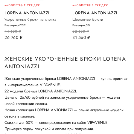
–40%
ЛЕТНИЕ СКИДКИ
–40%
ЛЕТНИЕ СКИДКИ
LORENA ANTONIAZZI
LORENA ANTONIAZZI
Укороченные брюки из хлопка
Шерстяные брюки
Размеры:
42
52
Размеры:
50
44 600
руб.
52 600
руб.
26 760
руб.
31 560
руб.
ЖЕНСКИЕ УКОРОЧЕННЫЕ БРЮКИ LORENA
ANTONIAZZI
Женские укороченные брюки LORENA ANTONIAZZI — купить оригинал
в интернет-магазине VIPAVENUE.
22 модели бренда LORENA ANTONIAZZI.
Цены от 26760 рублей на женские укороченные брюки — модели
новой коллекции сезона.
Новая коллекция LORENA ANTONIAZZI — самые актуальные модели
сезона в каталоге.
Скидки до -50% — спецпредложения на сайте VIPAVENUE.
Примерка перед покупкой и оплата при получении.