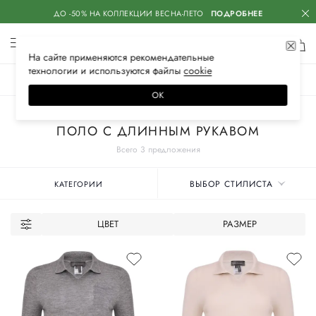
ДО -50% НА КОЛЛЕКЦИИ ВЕСНА-ЛЕТО
ПОДРОБНЕЕ
На сайте применяются
рекомендательные
технологии
и используются файлы
сооkiе
ЖЕНСКОЕ
МУЖСКОЕ
ДЕТСКОЕ
ОК
Главная
Женские бренды
LORENA ANTONIAZZI
Одежда
Поло
ПОЛО С ДЛИННЫМ РУКАВОМ
Всего 3 предложения
ВЫБОР СТИЛИСТА
КАТЕГОРИИ
ЦВЕТ
РАЗМЕР