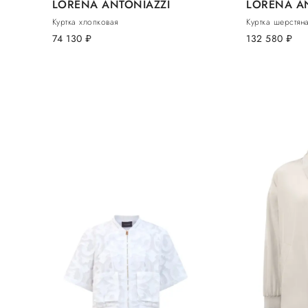
LORENA ANTONIAZZI
LORENA A
Куртка хлопковая
Куртка шерстян
74 130
руб.
132 580
руб.