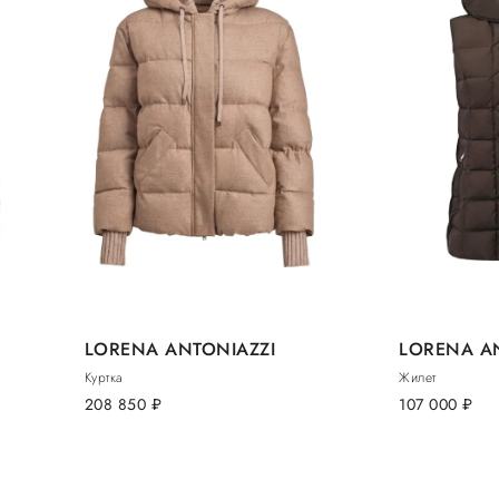
LORENA ANTONIAZZI
LORENA A
Куртка
Жилет
208 850
руб.
107 000
руб.