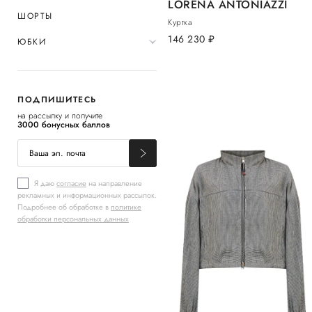
LORENA ANTONIAZZI
ШОРТЫ
Куртка
146 230
руб.
ЮБКИ
ПОДПИШИТЕСЬ
на рассылку и получите
3000 бонусных баллов
Я даю
согласие
на направление
рекламных и информационных рассылок.
Подробнее об обработке в
политике
обработки персональных данных