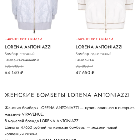
–40%
ЛЕТНИЕ СКИДКИ
–50%
ЛЕТНИЕ СКИДКИ
LORENA ANTONIAZZI
LORENA ANTONIAZZI
Бомбер стеганый
Бомбер однотонный
Размеры:
42
44
46
48
50
Размеры:
44
106 900
руб.
95 300
руб.
64 140
руб.
47 650
руб.
ЖЕНСКИЕ БОМБЕРЫ LORENA ANTONIAZZI
Женские бомберы LORENA ANTONIAZZI — купить оригинал в интернет-
магазине VIPAVENUE.
8 моделей бренда LORENA ANTONIAZZI.
Цены от 47650 рублей на женские бомберы — модели новой
коллекции сезона.