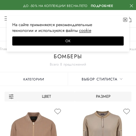
ДО -50% НА КОЛЛЕКЦИИ ВЕСНА-ЛЕТО
ПОДРОБНЕЕ
На сайте применяются
рекомендательные
технологии
и используются файлы
сооkiе
ЖЕНСКОЕ
МУЖСКОЕ
ДЕТСКОЕ
ОК
Главная
Женские бренды
LORENA ANTONIAZZI
Одежда
Верхняя одежда
БОМБЕРЫ
Всего 8 предложений
ВЫБОР СТИЛИСТА
КАТЕГОРИИ
ЦВЕТ
РАЗМЕР