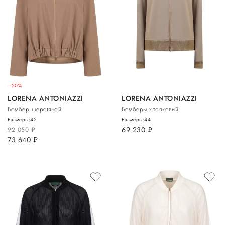
–20%
LORENA ANTONIAZZI
LORENA ANTONIAZZI
Бомбер шерстяной
Бомберы хлопковый
Размеры:
42
Размеры:
44
69 230
руб.
92 050
руб.
73 640
руб.