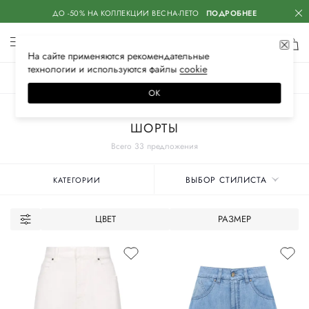
ДО -50% НА КОЛЛЕКЦИИ ВЕСНА-ЛЕТО
ПОДРОБНЕЕ
На сайте применяются
рекомендательные
технологии
и используются файлы
сооkiе
ЖЕНСКОЕ
МУЖСКОЕ
ДЕТСКОЕ
ОК
Главная
Женские бренды
LORENA ANTONIAZZI
Одежда
ШОРТЫ
Всего 33 предложения
ВЫБОР СТИЛИСТА
КАТЕГОРИИ
ЦВЕТ
РАЗМЕР