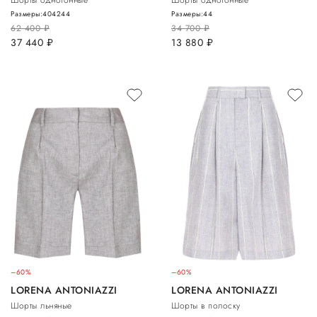
Размеры:
40
42
44
Размеры:
44
62 400
руб.
34 700
руб.
37 440
руб.
13 880
руб.
–60%
–60%
LORENA ANTONIAZZI
LORENA ANTONIAZZI
Шорты льняные
Шорты в полоску