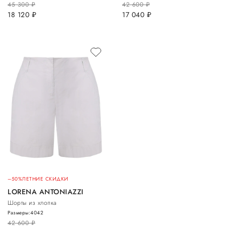
45 300
руб.
42 600
руб.
18 120
руб.
17 040
руб.
–50%
ЛЕТНИЕ СКИДКИ
LORENA ANTONIAZZI
Шорты из хлопка
Размеры:
40
42
42 600
руб.