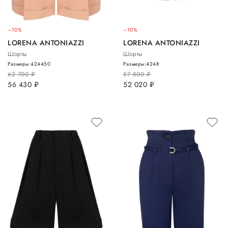
–10%
–10%
LORENA ANTONIAZZI
LORENA ANTONIAZZI
Шорты
Шорты
Размеры:
42
44
50
Размеры:
42
48
62 700
руб.
57 800
руб.
56 430
руб.
52 020
руб.