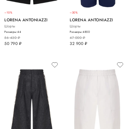
–10%
–30%
LORENA ANTONIAZZI
LORENA ANTONIAZZI
Шорты
Шорты
Размеры:
44
Размеры:
48
50
56 430
руб.
47 000
руб.
50 790
руб.
32 900
руб.