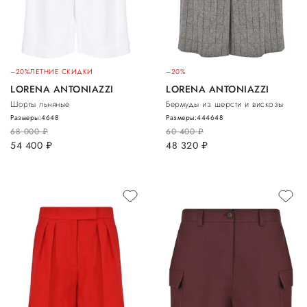
–20%
ЛЕТНИЕ СКИДКИ
–20%
LORENA ANTONIAZZI
LORENA ANTONIAZZI
Шорты льняные
Бермуды из шерсти и вискозы
Размеры:
46
48
Размеры:
44
46
48
68 000
руб.
60 400
руб.
54 400
руб.
48 320
руб.