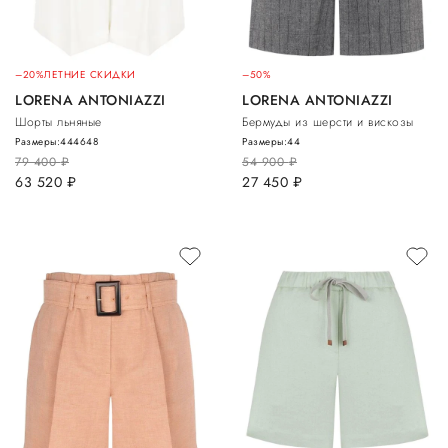
–20%
ЛЕТНИЕ СКИДКИ
–50%
LORENA ANTONIAZZI
LORENA ANTONIAZZI
Шорты льняные
Бермуды из шерсти и вискозы
Размеры:
44
46
48
Размеры:
44
79 400
руб.
54 900
руб.
63 520
руб.
27 450
руб.