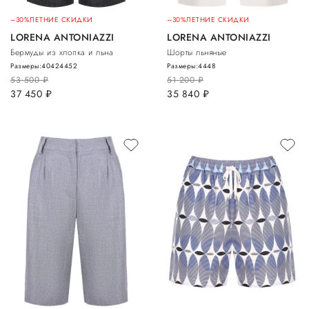
–30%
ЛЕТНИЕ СКИДКИ
–30%
ЛЕТНИЕ СКИДКИ
LORENA ANTONIAZZI
LORENA ANTONIAZZI
Бермуды из хлопка и льна
Шорты льняные
Размеры:
40
42
44
52
Размеры:
44
48
53 500
руб.
51 200
руб.
37 450
руб.
35 840
руб.