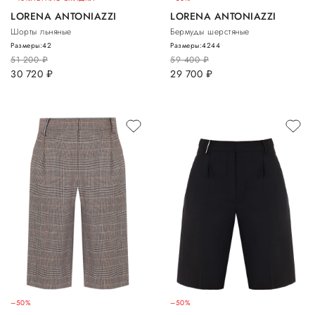
LORENA ANTONIAZZI
LORENA ANTONIAZZI
Шорты льняные
Бермуды шерстяные
Размеры:
42
Размеры:
42
44
51 200
руб.
59 400
руб.
30 720
руб.
29 700
руб.
–50%
–50%