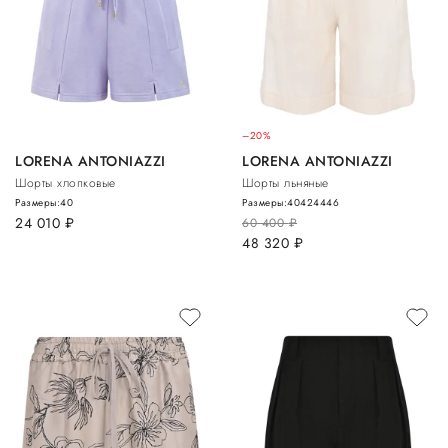
–20%
LORENA ANTONIAZZI
LORENA ANTONIAZZI
Шорты хлопковые
Шорты льняные
Размеры:
40
Размеры:
40
42
44
46
24 010
руб.
60 400
руб.
48 320
руб.