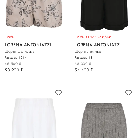
–20%
–20%
ЛЕТНИЕ СКИДКИ
LORENA ANTONIAZZI
LORENA ANTONIAZZI
Шорты шелковые
Шорты льняные
Размеры:
40
44
Размеры:
48
66 500
руб.
68 000
руб.
53 200
руб.
54 400
руб.