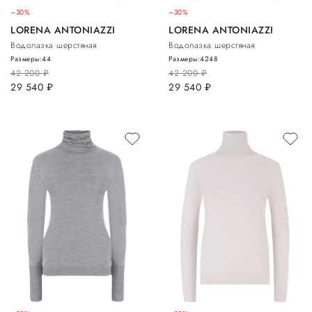
–30%
–30%
LORENA ANTONIAZZI
LORENA ANTONIAZZI
Водолазка шерстяная
Водолазка шерстяная
Размеры:
44
Размеры:
42
48
42 200
руб.
42 200
руб.
29 540
руб.
29 540
руб.