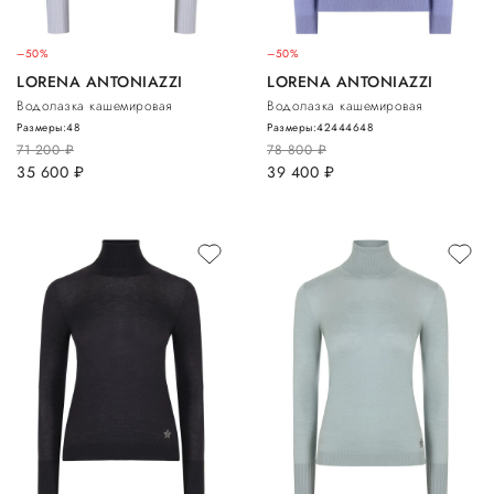
–50%
–50%
LORENA ANTONIAZZI
LORENA ANTONIAZZI
Водолазка кашемировая
Водолазка кашемировая
Размеры:
48
Размеры:
42
44
46
48
71 200
руб.
78 800
руб.
35 600
руб.
39 400
руб.