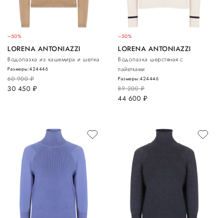
–50%
–50%
LORENA ANTONIAZZI
LORENA ANTONIAZZI
Водолазка из кашемира и шелка
Водолазка шерстяная с
пайетками
Размеры:
42
44
46
60 900
руб.
Размеры:
42
44
46
30 450
руб.
89 200
руб.
44 600
руб.