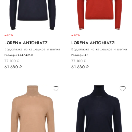
–20%
–20%
LORENA ANTONIAZZI
LORENA ANTONIAZZI
Водолазка из кашемира и шелка
Водолазка из кашемира и шелка
Размеры:
44
46
48
50
Размеры:
48
77 100
руб.
77 100
руб.
61 680
руб.
61 680
руб.