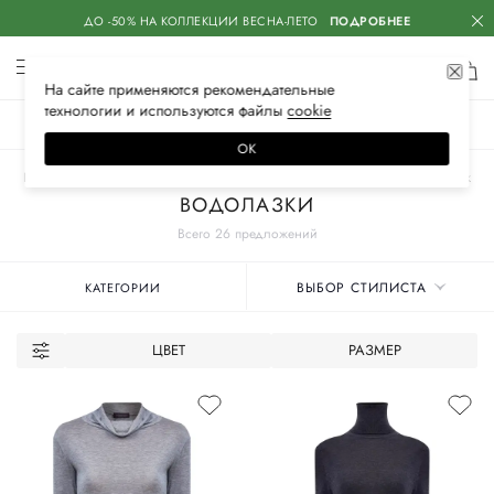
ДО -50% НА КОЛЛЕКЦИИ ВЕСНА-ЛЕТО
ПОДРОБНЕЕ
На сайте применяются
рекомендательные
технологии
и используются файлы
сооkiе
ЖЕНСКОЕ
МУЖСКОЕ
ДЕТСКОЕ
ОК
Главная
Женские бренды
LORENA ANTONIAZZI
Одежда
Трикотаж
ВОДОЛАЗКИ
Всего 26 предложений
ВЫБОР СТИЛИСТА
КАТЕГОРИИ
ЦВЕТ
РАЗМЕР