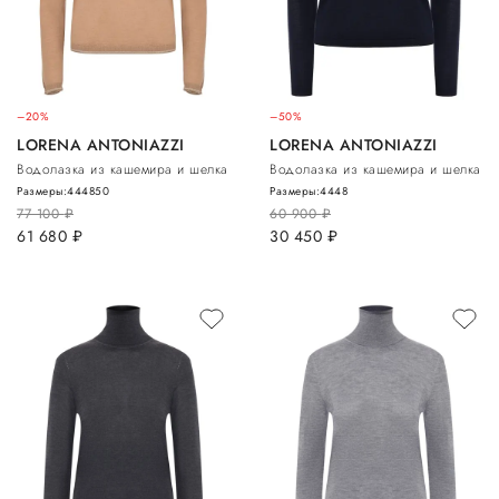
–20%
–50%
LORENA ANTONIAZZI
LORENA ANTONIAZZI
Водолазка из кашемира и шелка
Водолазка из кашемира и шелка
Размеры:
44
48
50
Размеры:
44
48
77 100
руб.
60 900
руб.
61 680
руб.
30 450
руб.