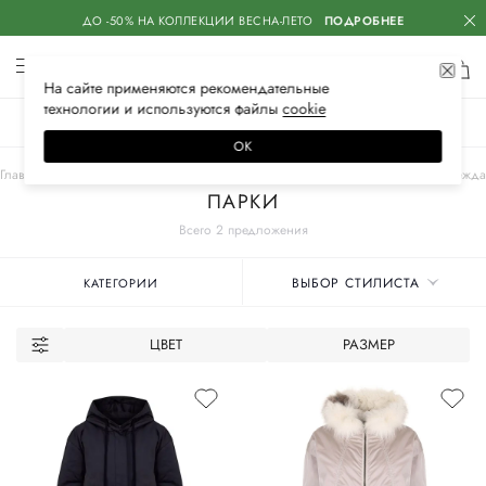
ДО -50% НА КОЛЛЕКЦИИ ВЕСНА-ЛЕТО
ПОДРОБНЕЕ
На сайте применяются
рекомендательные
технологии
и используются файлы
сооkiе
ЖЕНСКОЕ
МУЖСКОЕ
ДЕТСКОЕ
ОК
Главная
Женские бренды
LORENA ANTONIAZZI
Одежда
Верхняя одежда
ПАРКИ
Всего 2 предложения
ВЫБОР СТИЛИСТА
КАТЕГОРИИ
ЦВЕТ
РАЗМЕР