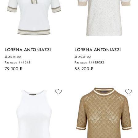
LORENA ANTONIAZZI
LORENA ANTONIAZZI
Джемпер
Джемпер
Размеры:
44
46
48
Размеры:
44
48
50
52
79 100
руб.
88 200
руб.