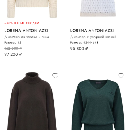
–40%
ЛЕТНИЕ СКИДКИ
LORENA ANTONIAZZI
LORENA ANTONIAZZI
Джемпер из хлопка и льна
Джемпер с узорной вязкой
Размеры:
42
Размеры:
42
44
46
48
95 800
руб.
162 000
руб.
97 200
руб.