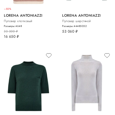
–50%
LORENA ANTONIAZZI
LORENA ANTONIAZZI
Пуловер хлопковый
Пуловер шерстяной
Размеры:
46
48
Размеры:
44
48
50
52
53 060
руб.
33 300
руб.
16 650
руб.