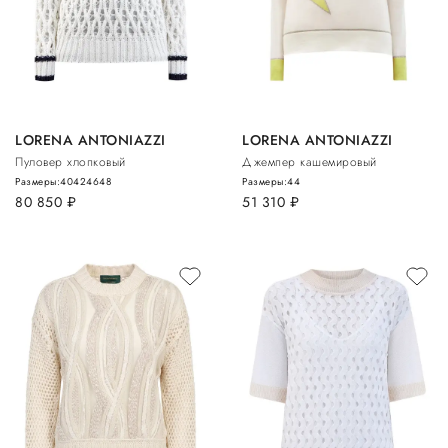
LORENA ANTONIAZZI
LORENA ANTONIAZZI
Пуловер хлопковый
Джемпер кашемировый
Размеры:
40
42
46
48
Размеры:
44
80 850
руб.
51 310
руб.