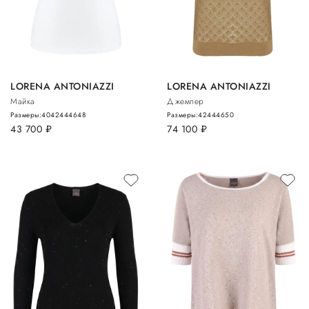
LORENA ANTONIAZZI
LORENA ANTONIAZZI
Майка
Джемпер
Размеры:
40
42
44
46
48
Размеры:
42
44
46
50
43 700
руб.
74 100
руб.