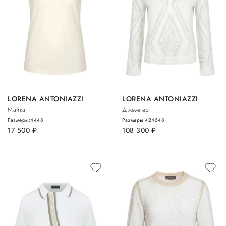
LORENA ANTONIAZZI
LORENA ANTONIAZZI
Майка
Джемпер
Размеры:
44
48
Размеры:
42
46
48
17 500
руб.
108 300
руб.