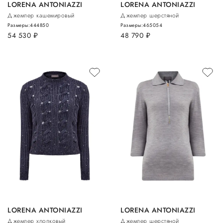
LORENA ANTONIAZZI
LORENA ANTONIAZZI
Джемпер кашемировый
Джемпер шерстяной
Размеры:
44
48
50
Размеры:
46
50
54
54 530
руб.
48 790
руб.
LORENA ANTONIAZZI
LORENA ANTONIAZZI
Джемпер хлопковый
Джемпер шерстяной