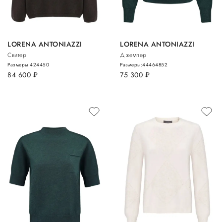
LORENA ANTONIAZZI
LORENA ANTONIAZZI
Свитер
Джемпер
Размеры:
42
44
50
Размеры:
44
46
48
52
84 600
руб.
75 300
руб.