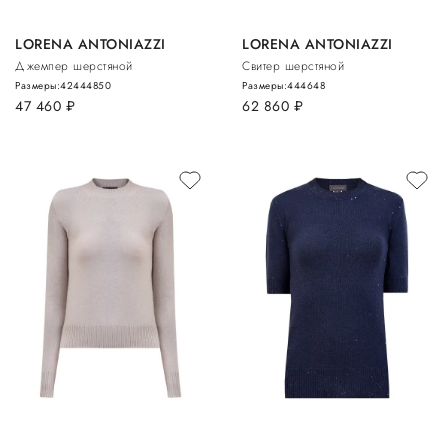
LORENA ANTONIAZZI
LORENA ANTONIAZZI
Джемпер шерстяной
Свитер шерстяной
Размеры:
42
44
48
50
Размеры:
44
46
48
47 460
руб.
62 860
руб.