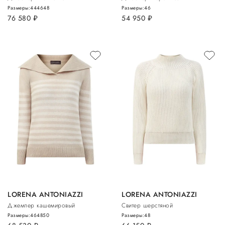
Размеры:
44
46
48
Размеры:
46
76 580
руб.
54 950
руб.
LORENA ANTONIAZZI
LORENA ANTONIAZZI
Джемпер кашемировый
Свитер шерстяной
Размеры:
46
48
50
Размеры:
48