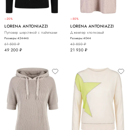
–20%
–50%
LORENA ANTONIAZZI
LORENA ANTONIAZZI
Пуловер шерстяной с пайетками
Джемпер хлопковый
Размеры:
42
44
46
Размеры:
40
44
61 500
руб.
43 850
руб.
49 200
руб.
21 930
руб.