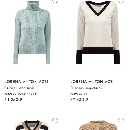
LORENA ANTONIAZZI
LORENA ANTONIAZZI
Свитер шерстяной
Пуловер шерстяной
Размеры:
40
42
44
46
48
Размеры:
44
54 250
руб.
59 430
руб.