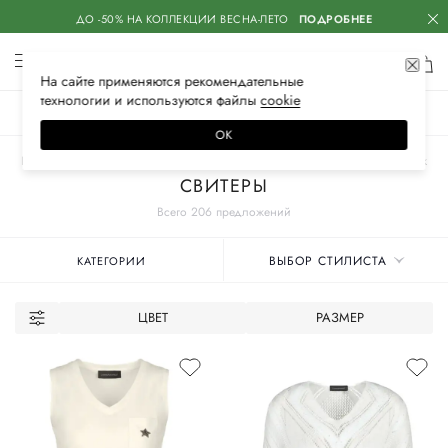
ДО -50% НА КОЛЛЕКЦИИ ВЕСНА-ЛЕТО
ПОДРОБНЕЕ
На сайте применяются
рекомендательные
технологии
и используются файлы
сооkiе
ЖЕНСКОЕ
МУЖСКОЕ
ДЕТСКОЕ
ОК
Главная
Женские бренды
LORENA ANTONIAZZI
Одежда
Трикотаж
СВИТЕРЫ
Всего 206 предложений
ВЫБОР СТИЛИСТА
КАТЕГОРИИ
ЦВЕТ
РАЗМЕР