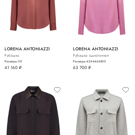
LORENA ANTONIAZZI
LORENA ANTONIAZZI
Рубашка
Рубашка однотонная
Размеры:
50
Размеры:
42
44
46
48
50
41 160
руб.
63 700
руб.