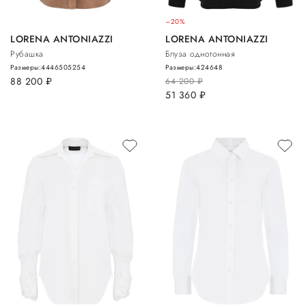
–20%
LORENA ANTONIAZZI
LORENA ANTONIAZZI
Рубашка
Блуза однотонная
Размеры:
44
46
50
52
54
Размеры:
42
46
48
88 200
руб.
64 200
руб.
51 360
руб.