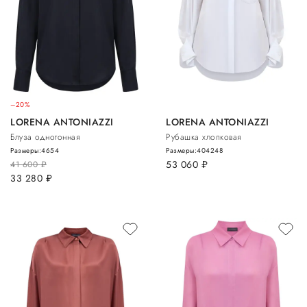
–20%
LORENA ANTONIAZZI
LORENA ANTONIAZZI
Блуза однотонная
Рубашка хлопковая
Размеры:
46
54
Размеры:
40
42
48
53 060
руб.
41 600
руб.
33 280
руб.