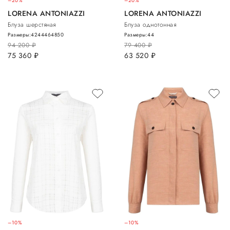
–20%
–20%
LORENA ANTONIAZZI
LORENA ANTONIAZZI
Блуза шерстяная
Блуза однотонная
Размеры:
42
44
46
48
50
Размеры:
44
94 200
руб.
79 400
руб.
75 360
руб.
63 520
руб.
–10%
–10%