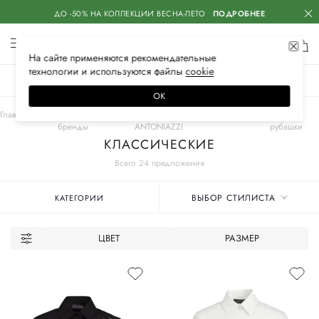
ДО -50% НА КОЛЛЕКЦИИ ВЕСНА-ЛЕТО
ПОДРОБНЕЕ
На сайте применяются
рекомендательные
технологии
и используются файлы
сооkiе
ЖЕНСКОЕ
МУЖСКОЕ
ДЕТСКОЕ
ОК
Главная
Женские
LORENA
Одежда
Блузы и
бренды
ANTONIAZZI
рубашки
КЛАССИЧЕСКИЕ
Всего 24 предложения
ВЫБОР СТИЛИСТА
КАТЕГОРИИ
ЦВЕТ
РАЗМЕР