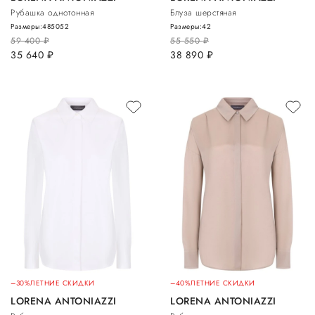
Рубашка однотонная
Блуза шерстяная
Размеры:
48
50
52
Размеры:
42
59 400
руб.
55 550
руб.
35 640
руб.
38 890
руб.
–30%
ЛЕТНИЕ СКИДКИ
–40%
ЛЕТНИЕ СКИДКИ
LORENA ANTONIAZZI
LORENA ANTONIAZZI