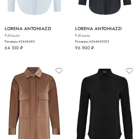
LORENA ANTONIAZZI
LORENA ANTONIAZZI
Рубашка
Рубашка
Размеры:
42
44
46
50
Размеры:
42
44
46
50
52
64 100
руб.
96 900
руб.