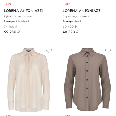
–20%
–20%
LORENA ANTONIAZZI
LORENA ANTONIAZZI
Рубашка хлопковая
Блуза однотонная
Размеры:
42
44
46
48
Размеры:
46
48
74 100
руб.
60 400
руб.
59 280
руб.
48 320
руб.