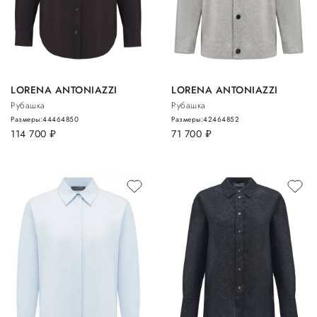
LORENA ANTONIAZZI
LORENA ANTONIAZZI
Рубашка
Рубашка
Размеры:
44
46
48
50
Размеры:
42
46
48
52
114 700
руб.
71 700
руб.