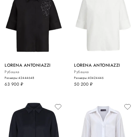
LORENA ANTONIAZZI
LORENA ANTONIAZZI
Рубашка
Рубашка
Размеры:
42
44
46
48
Размеры:
40
42
44
46
63 900
руб.
50 200
руб.