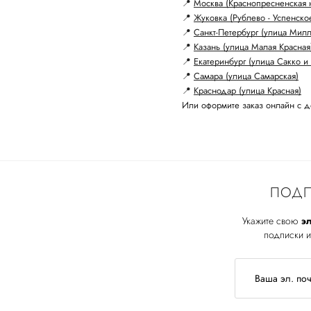
📍
Москва (Краснопресненская 
📍
Жуковка (Рублево - Успенско
📍
Санкт-Петербург (улица Мил
📍
Казань (улица Малая Красная
📍
Екатеринбург (улица Сакко и 
📍
Самара (улица Самарская)
📍
Краснодар (улица Красная)
Или оформите заказ онлайн с д
ПОДП
Укажите свою
эл
подписки и