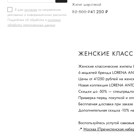
Жилет шерстяной
Я даю
согласие
на направление
82 500
руб.
41 250
руб.
рекламных и информационных рассылок.
Подробнее об обработке в
политике
обработки персональных данных
ЖЕНСКИЕ КЛАСС
Женские классические жилеты 
6 моделей бренда LORENA AN
Цены от 41250 рублей на женс
Новая коллекция LORENA ANTON
Скидки до -50% — спецпредло
Примерка перед покупкой и опл
Бесплатная доставка при заказе
Дополнительная скидка -10% н
Воспользуйтесь услугой самовыв
📍
Москва (Пречистенская набе