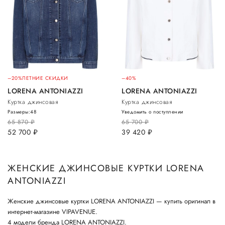
–20%
ЛЕТНИЕ СКИДКИ
–40%
LORENA ANTONIAZZI
LORENA ANTONIAZZI
Куртка джинсовая
Куртка джинсовая
Размеры:
48
Уведомить о поступлении
65 870
руб.
65 700
руб.
52 700
руб.
39 420
руб.
ЖЕНСКИЕ ДЖИНСОВЫЕ КУРТКИ LORENA
ANTONIAZZI
Женские джинсовые куртки LORENA ANTONIAZZI — купить оригинал в
интернет-магазине VIPAVENUE.
4 модели бренда LORENA ANTONIAZZI.