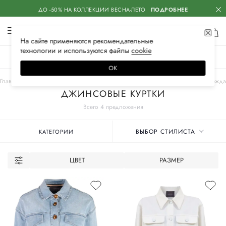
ДО -50% НА КОЛЛЕКЦИИ ВЕСНА-ЛЕТО
ПОДРОБНЕЕ
На сайте применяются
рекомендательные
технологии
и используются файлы
сооkiе
ЖЕНСКОЕ
МУЖСКОЕ
ДЕТСКОЕ
ОК
Главная
Женские бренды
LORENA ANTONIAZZI
Одежда
Верхняя одежда
ДЖИНСОВЫЕ КУРТКИ
Всего 4 предложения
ВЫБОР СТИЛИСТА
КАТЕГОРИИ
ЦВЕТ
РАЗМЕР