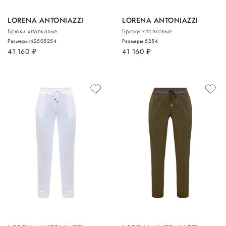
LORENA ANTONIAZZI
LORENA ANTONIAZZI
Брюки хлопковые
Брюки хлопковые
Размеры:
42
50
52
54
Размеры:
52
54
41 160
руб.
41 160
руб.