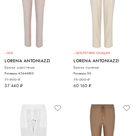
–20%
–20%
ЛЕТНИЕ СКИДКИ
LORENA ANTONIAZZI
LORENA ANTONIAZZI
Брюки шерстяные
Брюки льняные
Размеры:
42
44
48
50
Размеры:
50
71 800
руб.
75 200
руб.
57 440
руб.
60 160
руб.