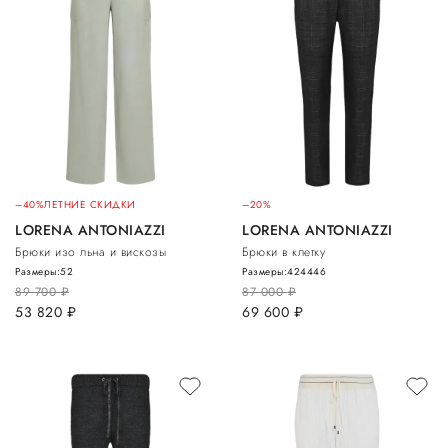
–40%
ЛЕТНИЕ СКИДКИ
–20%
LORENA ANTONIAZZI
LORENA ANTONIAZZI
Брюки изо льна и вискозы
Брюки в клетку
Размеры:
52
Размеры:
42
44
46
89 700
руб.
87 000
руб.
53 820
руб.
69 600
руб.