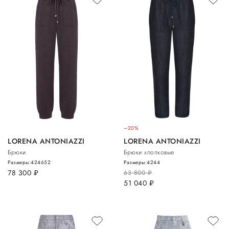
–20%
LORENA ANTONIAZZI
LORENA ANTONIAZZI
Брюки
Брюки хлопковые
Размеры:
42
46
52
Размеры:
42
44
78 300
руб.
63 800
руб.
51 040
руб.