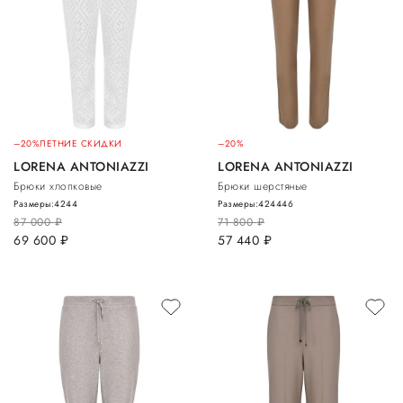
–20%
ЛЕТНИЕ СКИДКИ
–20%
LORENA ANTONIAZZI
LORENA ANTONIAZZI
Брюки хлопковые
Брюки шерстяные
Размеры:
42
44
Размеры:
42
44
46
87 000
руб.
71 800
руб.
69 600
руб.
57 440
руб.