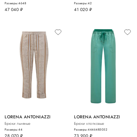
Размеры:
46
48
Размеры:
42
47 040
руб.
41 020
руб.
LORENA ANTONIAZZI
LORENA ANTONIAZZI
Брюки льняные
Брюки хлопковые
Размеры:
44
Размеры:
44
46
48
50
52
28 070
руб.
73 900
руб.