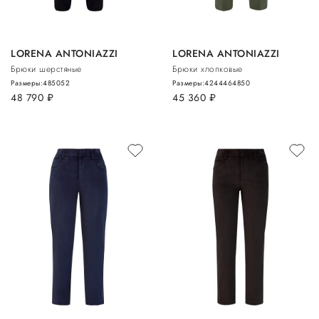
LORENA ANTONIAZZI
LORENA ANTONIAZZI
Брюки шерстяные
Брюки хлопковые
Размеры:
48
50
52
Размеры:
42
44
46
48
50
48 790
руб.
45 360
руб.