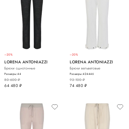
–20%
–20%
LORENA ANTONIAZZI
LORENA ANTONIAZZI
Брюки однотонные
Брюки вельветовые
Размеры:
44
Размеры:
42
44
46
80 600
руб.
93 100
руб.
64 480
руб.
74 480
руб.