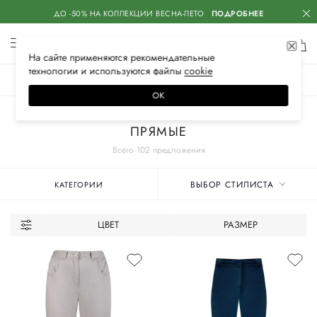
ДО -50% НА КОЛЛЕКЦИИ ВЕСНА-ЛЕТО
ПОДРОБНЕЕ
На сайте применяются
рекомендательные
технологии
и используются файлы
сооkiе
ЖЕНСКОЕ
МУЖСКОЕ
ДЕТСКОЕ
ОК
Главная
Женские бренды
LORENA ANTONIAZZI
Одежда
Брюки
ПРЯМЫЕ
Всего 102 предложения
ВЫБОР СТИЛИСТА
КАТЕГОРИИ
ЦВЕТ
РАЗМЕР