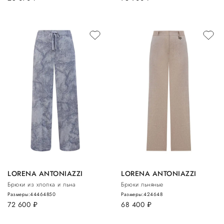
LORENA ANTONIAZZI
LORENA ANTONIAZZI
Брюки из хлопка и льна
Брюки льняные
Размеры:
44
46
48
50
Размеры:
42
46
48
72 600
руб.
68 400
руб.