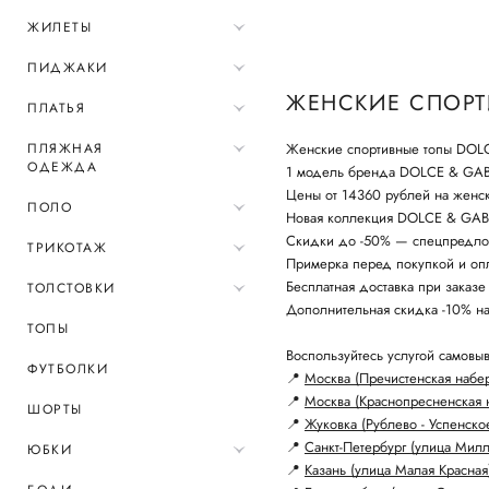
ЖИЛЕТЫ
ПИДЖАКИ
ЖЕНСКИЕ СПОРТ
ПЛАТЬЯ
ПЛЯЖНАЯ
Женские спортивные топы DOLC
ОДЕЖДА
1 модель бренда DOLCE & GA
Цены от 14360 рублей на женс
ПОЛО
Новая коллекция DOLCE & GABB
Скидки до -50% — спецпредло
ТРИКОТАЖ
Примерка перед покупкой и опл
Бесплатная доставка при заказе
ТОЛСТОВКИ
Дополнительная скидка -10% н
ТОПЫ
Воспользуйтесь услугой самовыв
ФУТБОЛКИ
📍
Москва (Пречистенская набе
📍
Москва (Краснопресненская 
ШОРТЫ
📍
Жуковка (Рублево - Успенско
📍
Санкт-Петербург (улица Мил
ЮБКИ
📍
Казань (улица Малая Красная