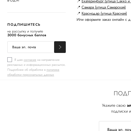
БОДИ
📍
Екатеринбург (улица Сакко и 
📍
Самара (улица Самарская)
📍
Краснодар (улица Красная)
Или оформите заказ онлайн с д
ПОДПИШИТЕСЬ
на рассылку и получите
3000 бонусных баллов
Я даю
согласие
на направление
рекламных и информационных рассылок.
Подробнее об обработке в
политике
обработки персональных данных
ПОДП
Укажите свою
эл
подписки и