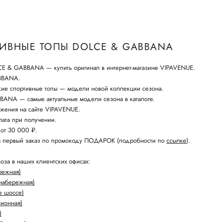
ИВНЫЕ ТОПЫ DOLCE & GABBANA
E & GABBANA — купить оригинал в интернет-магазине VIPAVENUE.
BBANA.
кие спортивные топы — модели новой коллекции сезона.
ANA — самые актуальные модели сезона в каталоге.
жения на сайте VIPAVENUE.
ата при получении.
 от 30 000 ₽.
а первый заказ по промокоду ПОДАРОК (подробности по
ссылке
).
оза в наших клиентских офисах:
режная)
набережная)
е шоссе)
лионная)
)