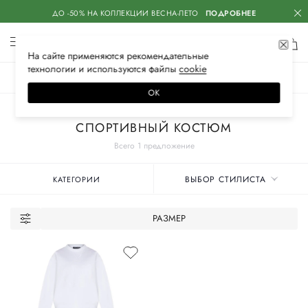
ДО -50% НА КОЛЛЕКЦИИ ВЕСНА-ЛЕТО
ПОДРОБНЕЕ
На сайте применяются
рекомендательные
технологии
и используются файлы
сооkiе
ЖЕНСКОЕ
МУЖСКОЕ
ДЕТСКОЕ
ОК
Главная
Женские бренды
DOLCE & GABBANA
Одежда
Костюмы
СПОРТИВНЫЙ КОСТЮМ
Всего 1 предложение
ВЫБОР СТИЛИСТА
КАТЕГОРИИ
РАЗМЕР